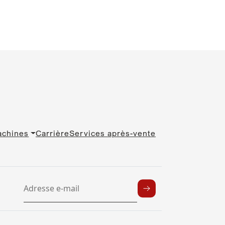
achines
Carrière
Services après-vente